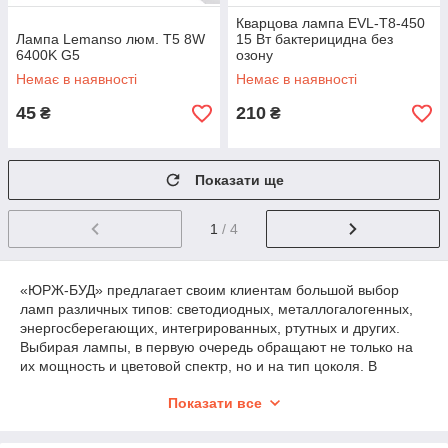
Кварцова лампа EVL-T8-450
Лампа Lemanso люм. T5 8W
15 Вт бактерицидна без
6400K G5
озону
Немає в наявності
Немає в наявності
45
210
₴
₴
Показати ще
1
/ 4
«ЮРЖ-БУД» предлагает своим клиентам большой выбор
ламп различных типов: светодиодных, металлогалогенных,
энергосберегающих, интегрированных, ртутных и других.
Выбирая лампы, в первую очередь обращают не только на
их мощность и цветовой спектр, но и на тип цоколя. В
каталоге есть лампы с наиболее используемыми типами
Показати все
цоколей: резьбовыми (E14, E27, E40), штырьковыми (в
люминесцентных или интегрированных лампах со
светодиодами).