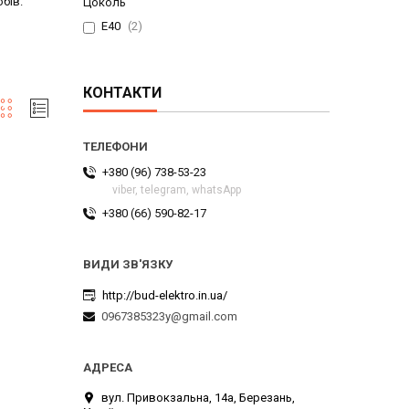
бів.
Цоколь
E40
2
КОНТАКТИ
+380 (96) 738-53-23
viber, telegram, whatsApp
+380 (66) 590-82-17
http://bud-elektro.in.ua/
0967385323y@gmail.com
вул. Привокзальна, 14а, Березань,