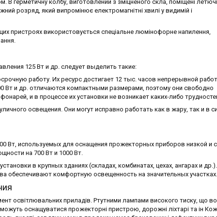
. В герметичну колбу, виготовлений з зміцненого скла, поміщені летюч
жний розряд, який випромінює електромагнітні хвилі у видимій і
в цих пристроях використовується спеціальне люмінофорне напилення,
ання.
ления 125 Вт и др. следует выделить такие:
осрочную работу. Их ресурс достигает 12 тыс. часов непрерывной рабо
00 Вт и др. отличаются компактными размерами, поэтому они свободно
нарей, и в процессе их установки не возникает каких-либо трудносте
 уличного освещения. Они могут исправно работать как в жару, так и в 
 400 Вт, используемых для оснащения прожекторных приборов низкой и 
ности на 700 Вт и 1000 Вт.
тановки в крупных зданиях (складах, комбинатах, цехах, ангарах и др.).
ва обеспечивают комфортную освещенность на значительных участках
ния
мент освітлювальних приладів. Ртутними лампами високого тиску, що в
Вт, можуть оснащуватися прожекторні пристрою, дорожні ліхтарі та ін Кож