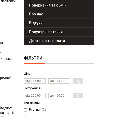
і частинки
Повернення та обмін
Про нас
Відгуки
Популярні питання
Доставка та оплата
ты;
й.
ФІЛЬТРИ
сильный
Ціна
средней
Потужність
.
Тип лампи
олодіють
Ртутна
2
на партія