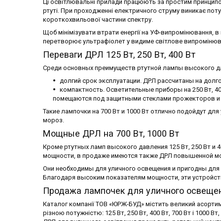
Ці освітлювальні прилади працюють за простим принципом
ртуті. При проходженні електричного струму виникає поту
короткохвильової частини спектру.
Щоб мінімізувати втрати енергії на УФ-випромінювання, 
перетворює ультрафіолет у видиме світлове випромінюв
Переваги ДРЛ 125 Вт, 250 Вт, 400 Вт
Среди основных преимуществ ртутной лампы высокого дав
долгий срок эксплуатации. ДРЛ рассчитаны на долг
компактность. Осветительные приборы на 250 Вт, 4
помещаются под защитными стеклами прожекторов и фо
Такие лампочки на 700 Вт и 1000 Вт отлично подойдут для
мороз.
Мощные ДРЛ на 700 Вт, 1000 Вт
Кроме ртутных ламп высокого давления 125 Вт, 250 Вт и
мощности, в продаже имеются также ДРЛ повышенной мощ
Они необходимы для уличного освещения и пригодны для ус
Благодаря высоким показателям мощности, эти устройст
Продажа лампочек для уличного освеще
Каталог компанії ТОВ «ЮРЖ-БУД» містить великий асорти
різною потужністю: 125 Вт, 250 Вт, 400 Вт, 700 Вт і 1000 