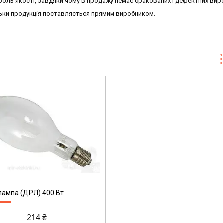
оль якості, завдяки чому в продажу немає бракованих і дефектних виро
льки продукція поставляється прямим виробником.
лампа (ДРЛ) 400 Вт
214 ₴