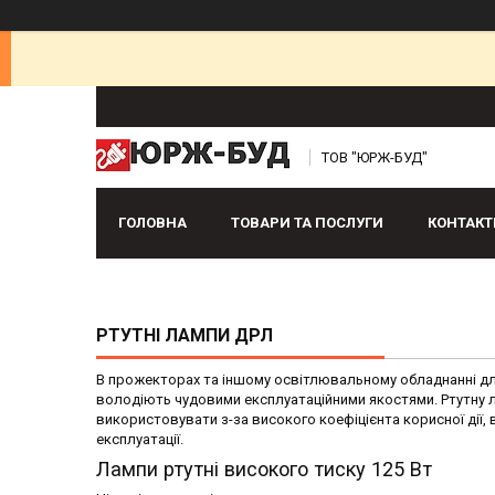
ТОВ "ЮРЖ-БУД"
ГОЛОВНА
ТОВАРИ ТА ПОСЛУГИ
КОНТАКТ
РТУТНІ ЛАМПИ ДРЛ
В прожекторах та іншому освітлювальному обладнанні дл
володіють чудовими експлуатаційними якостями. Ртутну лам
використовувати з-за високого коефіцієнта корисної дії,
експлуатації.
Лампи ртутні високого тиску 125 Вт