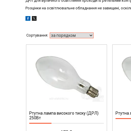
ДРЛ для вуличного освітлення проходить ретельний контр
Розцінки на освітлювальне обладнання не завищені, оскі
30035
Ртутна лампа високого тиску (ДРЛ)
Ртутна 
250Вт