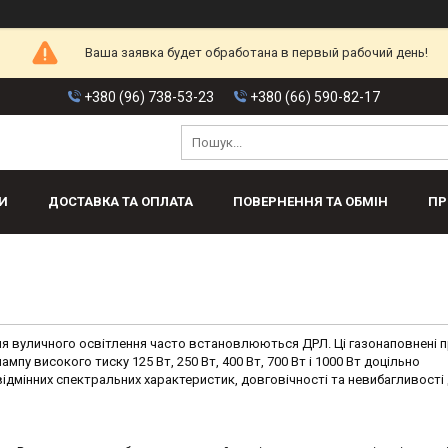
Ваша заявка будет обработана в первый рабочий день!
+380 (96) 738-53-23
+380 (66) 590-82-17
И
ДОСТАВКА ТА ОПЛАТА
ПОВЕРНЕННЯ ТА ОБМІН
ПР
я вуличного освітлення часто встановлюються ДРЛ. Ці газонаповнені п
пу високого тиску 125 Вт, 250 Вт, 400 Вт, 700 Вт і 1000 Вт доцільно
 відмінних спектральних характеристик, довговічності та невибагливості