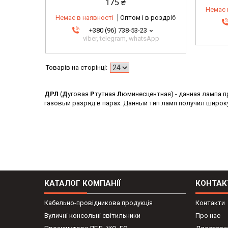
175 ₴
Немає 
Немає в наявності
Оптом і в роздріб
+380 (96) 738-53-23
viber, telegram, whatsApp
ДРЛ
(
Д
уговая
Р
тутная
Л
юминесцентная) - данная лампа п
газовый разряд в парах. Данный тип ламп получил широк
КАТАЛОГ КОМПАНІЇ
КОНТАК
Кабельно-провідникова продукція
Контакти
Вуличні консольні світильники
Про нас