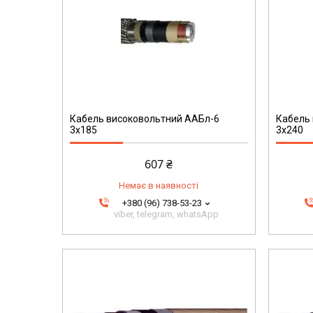
200
Кабель високовольтний ААБл-6
Кабель
3х185
3х240
607 ₴
Немає в наявності
+380 (96) 738-53-23
viber, telegram, whatsApp