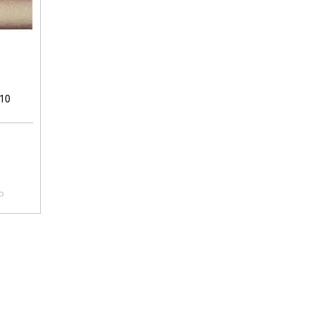
-10
pp