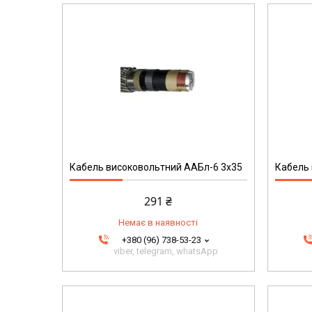
193
Кабель високовольтний ААБл-6 3х35
Кабель 
291 ₴
Немає в наявності
+380 (96) 738-53-23
viber, telegram, whatsApp