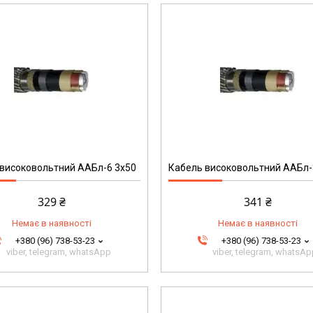
194
високовольтний ААБл-6 3х50
Кабель високовольтний ААБл-
329 ₴
341 ₴
Немає в наявності
Немає в наявності
+380 (96) 738-53-23
+380 (96) 738-53-23
viber, telegram, whatsApp
viber, telegram, whatsA