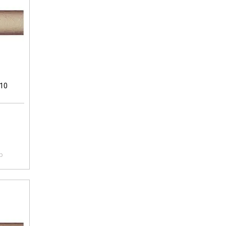
-10
pp