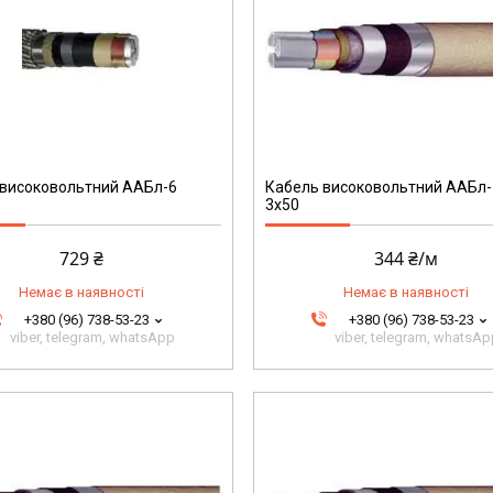
201
 високовольтний ААБл-6
Кабель високовольтний ААБл
3х50
729 ₴
344 ₴/м
Немає в наявності
Немає в наявності
+380 (96) 738-53-23
+380 (96) 738-53-23
viber, telegram, whatsApp
viber, telegram, whatsA