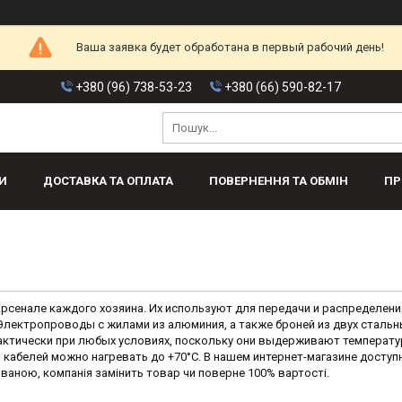
Ваша заявка будет обработана в первый рабочий день!
+380 (96) 738-53-23
+380 (66) 590-82-17
И
ДОСТАВКА ТА ОПЛАТА
ПОВЕРНЕННЯ ТА ОБМІН
ПР
сенале каждого хозяина. Их используют для передачи и распределени
 Электропроводы с жилами из алюминия, а также броней из двух стальн
актически при любых условиях, поскольку они выдерживают температу
ы кабелей можно нагревать до +70°С. В нашем интернет-магазине доступ
ованою, компанія замінить товар чи поверне 100% вартості.