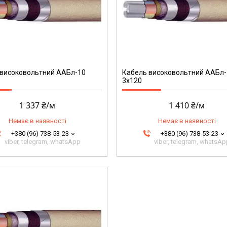
204
 високовольтний ААБл-10
Кабель високовольтний ААБл
3х120
1 337 ₴/м
1 410 ₴/м
Немає в наявності
Немає в наявності
+380 (96) 738-53-23
+380 (96) 738-53-23
viber, telegram, whatsApp
viber, telegram, whatsA