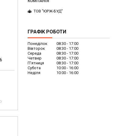
ТОВ "ЮРЖ-БУД"
ГРАФІК РОБОТИ
Понеділок
08:30
17:00
Вівторок
08:30
17:00
Середа
08:30
17:00
Четвер
08:30
17:00
6
Пʼятниця
08:30
17:00
Субота
10:00
16:00
Неділя
10:00
16:00
pp