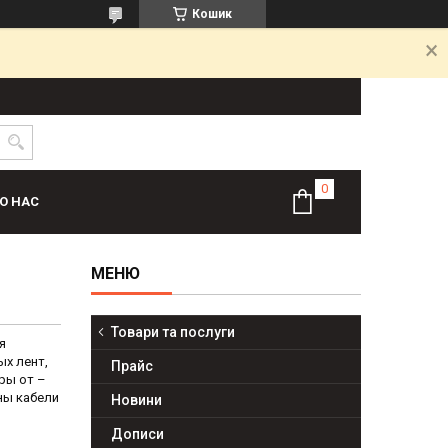
Кошик
О НАС
Товари та послуги
я
ых лент,
Прайс
ры от –
ны кабели
Новини
Дописи