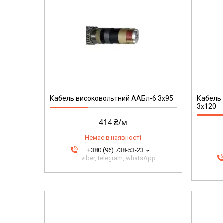
197
Кабель високовольтний ААБл-6 3х95
Кабель
3х120
414 ₴/м
Немає в наявності
+380 (96) 738-53-23
viber, telegram, whatsApp