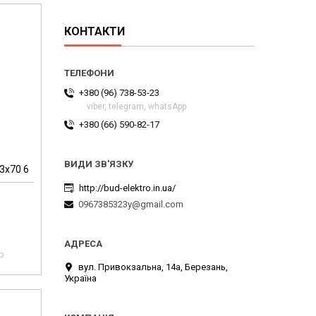
КОНТАКТИ
+380 (96) 738-53-23
viber, telegram, whatsApp
+380 (66) 590-82-17
3х70 6
http://bud-elektro.in.ua/
0967385323y@gmail.com
pp
вул. Привокзальна, 14а, Березань,
Україна