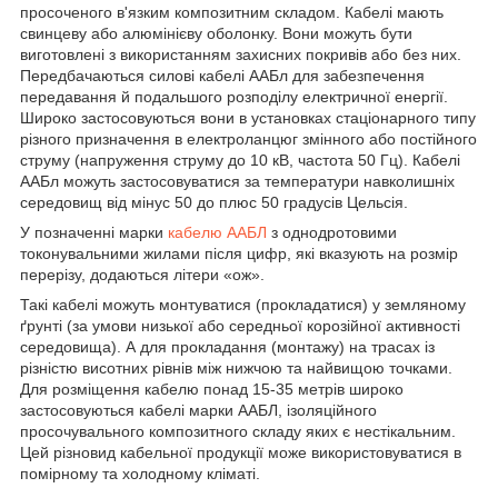
просоченого в'язким композитним складом. Кабелі мають
свинцеву або алюмінієву оболонку. Вони можуть бути
виготовлені з використанням захисних покривів або без них.
Передбачаються силові кабелі ААБл для забезпечення
передавання й подальшого розподілу електричної енергії.
Широко застосовуються вони в установках стаціонарного типу
різного призначення в електроланцюг змінного або постійного
струму (напруження струму до 10 кВ, частота 50 Гц). Кабелі
ААБл можуть застосовуватися за температури навколишніх
середовищ від мінус 50 до плюс 50 градусів Цельсія.
У позначенні марки
кабелю ААБЛ
з однодротовими
токонувальними жилами після цифр, які вказують на розмір
перерізу, додаються літери «ож».
Такі кабелі можуть монтуватися (прокладатися) у земляному
ґрунті (за умови низької або середньої корозійної активності
середовища). А для прокладання (монтажу) на трасах із
різністю висотних рівнів між нижчою та найвищою точками.
Для розміщення кабелю понад 15-35 метрів широко
застосовуються кабелі марки ААБЛ, ізоляційного
просочувального композитного складу яких є нестікальним.
Цей різновид кабельної продукції може використовуватися в
помірному та холодному кліматі.