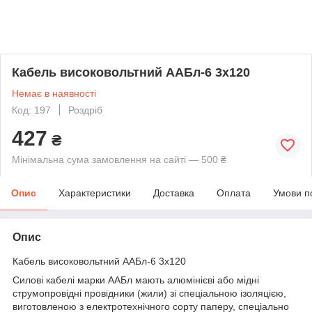
Кабель високовольтний ААБл-6 3х120
Немає в наявності
Код: 197
Роздріб
427
₴
Мінімальна сума замовлення на сайті — 500 ₴
Опис
Характеристики
Доставка
Оплата
Умови п
Опис
Кабель високовольтний ААБл-6 3х120
Силові кабелі марки ААБл мають алюмінієві або мідні
струмопровідні провідники (жили) зі спеціальною ізоляцією,
виготовленою з електротехнічного сорту паперу, спеціально