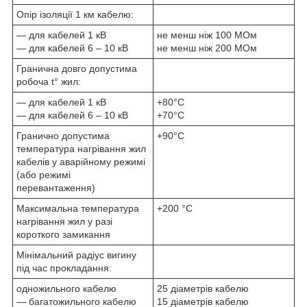
Опір ізоляції 1 км кабелю:
— для кабелей 1 кВ
не менш ніж 100 МОм
— для кабелей 6 – 10 кВ
не менш ніж 200 МОм
Гранична довго допустима
робоча t° жил:
— для кабелей 1 кВ
+80°С
— для кабелей 6 – 10 кВ
+70°С
Гранично допустима
+90°С
температура нагрівання жил
кабелів у аварійному режимі
(або режимі
перевантаження)
Максимальна температура
+200 °C
нагрівання жил у разі
короткого замикання
Мінімальний радіус вигину
під час прокладання:
одножильного кабелю
25 діаметрів кабелю
— багатожильного кабелю
15 діаметрів кабелю