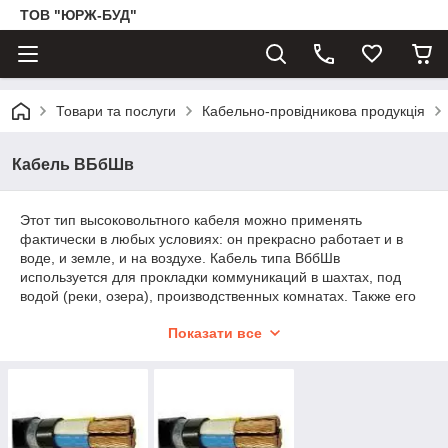
ТОВ "ЮРЖ-БУД"
Товари та послуги
Кабельно-провідникова продукція
Кабель ВБбШв
Этот тип высоковольтного кабеля можно применять
фактически в любых условиях: он прекрасно работает и в
воде, и земле, и на воздухе. Кабель типа ВббШв
используется для прокладки коммуникаций в шахтах, под
водой (реки, озера), производственных комнатах. Также его
используют в сооружениях с высоким риском пожара и
Показати все
взрыва. Кабель можно применять на горизонтальных,
вертикальных и наклонных поверхностях. Кроме этого,
данный электропровод очень стойкий и надежный.
Особенная структура позволяет обеспечить высокую защиту
от плесневых грибов.