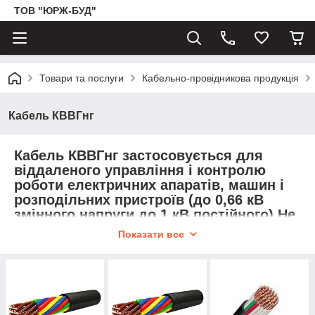
ТОВ "ЮРЖ-БУД"
Товари та послуги
Кабельно-провідникова продукція
Кабель КВВГнг
Кабель КВВГнг застосовується для
віддаленого управління і контролю
роботи електричних апаратів, машин і
розподільних пристроїв (до 0,66 кВ
змінного напруги до 1 кВ постійного).Не
підтримує горіння при груповій
Показати все
прокладці. Зверніть увагу, монтаж
кабель КВВГнг можливий як на
відкритому повітрі, так і в умовах
агресивного середовища.