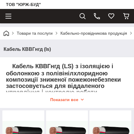
ТОВ "ЮРЖ-БУД"
Товари та послуги
Кабельно-провідникова продукція
Кабель КВВГнгд (ls)
Кабель КВВГнгд (LS) з ізоляцією і
оболонкою з полівінілхлоридною
композиції зниженої пожежонебезпеки
застосовується для віддаленого
управління і контролю роботи
електричних апаратів, машин і
Показати все
розподільних пристроїв (до 0,66 кВ
змінного напруги до 1 кВ постійного).Не
підтримує горіння при груповій
прокладці. Зверніть увагу, монтаж
кабелю КВВГнгд (LS) можливий як на