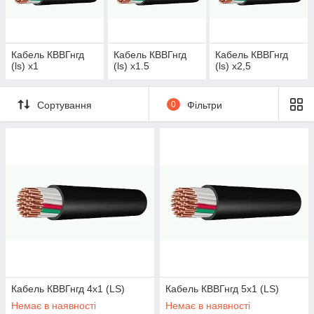
відкритому повітрі, так і в умовах
агресивного середовища. Індекс "нгд
(LS)" в марці означає низьке димо і
газовиділення Low Smoke.
Кабель КВВГнгд
Кабель КВВГнгд
Кабель КВВГнгд
(ls) х1
(ls) х1.5
(ls) х2,5
Сортування
0
Фільтри
Кабель КВВГнгд 4х1 (LS)
Кабель КВВГнгд 5х1 (LS)
Немає в наявності
Немає в наявності