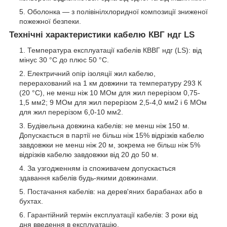
Оболонка — з полівінілхлоридної композиції зниженої
пожежної безпеки.
Технічні характеристики кабелю КВГ ндг LS
Температура експлуатації кабелів КВВГ ндг (LS): від
мінус 30 °C до плюс 50 °C.
Електричний опір ізоляції жил кабелю,
перерахований на 1 км довжини та температуру 293 К
(20 °C), не менш ніж 10 МОм для жил перерізом 0,75-
1,5 мм2; 9 МОм для жил перерізом 2,5-4,0 мм2 і 6 МОм
для жил перерізом 6,0-10 мм2.
Будівельна довжина кабелів: не менш ніж 150 м.
Допускається в партії не більш ніж 15% відрізків кабелю
завдовжки не менш ніж 20 м, зокрема не більш ніж 5%
відрізків кабелю завдовжки від 20 до 50 м.
За узгодженням із споживачем допускається
здавання кабелів будь-якими довжинами.
Постачання кабелів: на дерев'яних барабанах або в
бухтах.
Гарантійний термін експлуатації кабелів: 3 роки від
дня введення в експлуатацію.