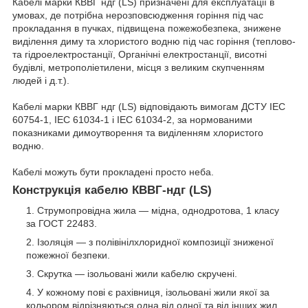
Кабелі марки КВВГ ндг (LS) призначені для експлуатації в
умовах, де потрібна нерозповсюдження горіння під час
прокладання в пучках, підвищена пожежобезпека, знижене
виділення диму та хлористого водню під час горіння (теплово-
та гідроелектростанції, Органічні електростанції, висотні
будівлі, метрополіетилени, місця з великим скупченням
людей і д.т.).
Кабелі марки КВВГ ндг (LS) відповідають вимогам ДСТУ IEC
60754-1, IEC 61034-1 і IEC 61034-2, за нормованими
показниками димоутворення та виділенням хлористого
водню.
Кабелі можуть бути прокладені просто неба.
Конструкція кабелю КВВГ-ндг (LS)
Струмопровідна жила — мідна, однодротова, 1 класу
за ГОСТ 22483.
Ізоляція — з полівінілхлоридної композиції зниженої
пожежної безпеки.
Скрутка — ізольовані жили кабелю скручені.
У кожному пові є рахівниця, ізольовані жили якої за
кольором відрізняються одна від одної та від інших жил.