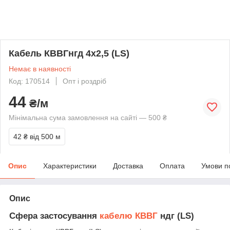
Кабель КВВГнгд 4х2,5 (LS)
Немає в наявності
Код: 170514
Опт і роздріб
44
₴/м
Мінімальна сума замовлення на сайті — 500 ₴
42 ₴
від 500 м
Опис
Характеристики
Доставка
Оплата
Умови п
Опис
Сфера застосування
кабелю КВВГ
ндг (LS)