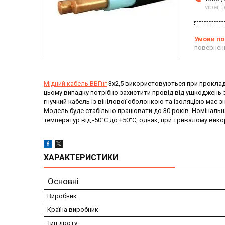
viber,
повернен
Мідний кабель ВВГнг
3х2,5 використовуються при прокладан
цьому випадку потрібно захистити провід від ушкоджень з
гнучкий кабель із вінілової оболонкою та ізоляцією має з
Модель буде стабільно працювати до 30 років. Номінальна
температур від -50°С до +50°С, однак, при тривалому вико
ХАРАКТЕРИСТИКИ
Основні
Виробник
Країна виробник
Тип дроту