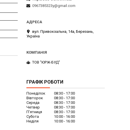
0967385323y@gmail.com
вул. Привокзальна, 14а, Березань,
Україна
ТОВ "ЮРЖ-БУД"
ГРАФІК РОБОТИ
Понеділок
08:30
17:00
Вівторок
08:30
17:00
Середа
08:30
17:00
Четвер
08:30
17:00
Пʼятниця
08:30
17:00
Субота
10:00
16:00
Неділя
10:00
16:00