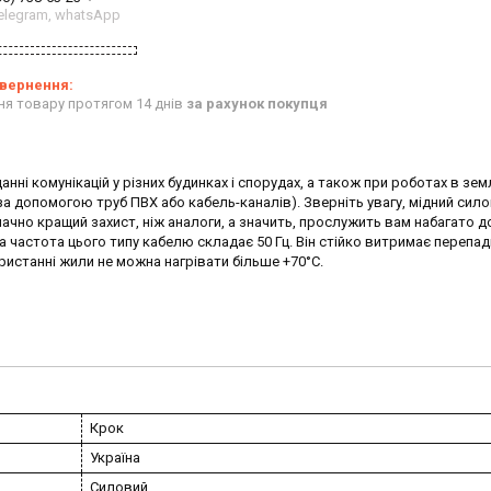
 telegram, whatsApp
ня товару протягом 14 днів
за рахунок покупця
ні комунікацій у різних будинках і спорудах, а також при роботах в земл
а допомогою труб ПВХ або кабель-каналів). Зверніть увагу, мідний сил
начно кращий захист, ніж аналоги, а значить, прослужить вам набагато 
 частота цього типу кабелю складає 50 Гц. Він стійко витримає перепад
ристанні жили не можна нагрівати більше +70°С.
Крок
Україна
Силовий