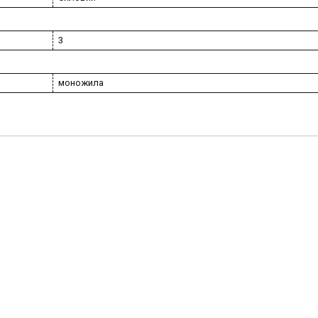
3
моножила