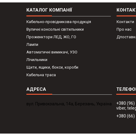
КАТАЛОГ КОМПАНІЇ
КОНТАК
Кабельно-провідникова продукція
Контакти
Вуличні консольні світильники
Про нас
Проженктори ЛЕД, ЖО, ГО
Длоставка
Лампи
Автоматичні вимикачі, УЗО
Лічильники
Щити, ящики, бокси, короби
Кабельна траса
+380 (96)
вул. Привокзальна, 14а, Березань, Україна
viber, te
+380 (66)