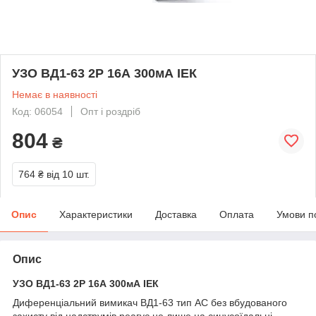
УЗО ВД1-63 2Р 16А 300мА ІЕК
Немає в наявності
Код: 06054
Опт і роздріб
804
₴
764 ₴
від 10 шт.
Опис
Характеристики
Доставка
Оплата
Умови п
Опис
УЗО ВД1-63 2Р 16А 300мА ІЕК
Диференціальний вимикач ВД1-63 тип АС без вбудованого
захисту від надструмів реагує не лише на синусоїдальні