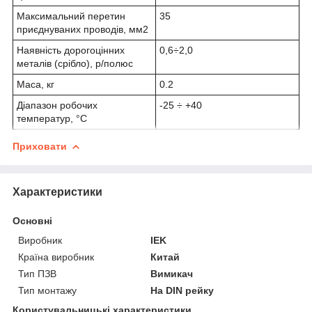
Максимальний перетин
35
приєднуваних проводів, мм
2
Наявність дорогоцінних
0,6÷2,0
металів (срібло), р/полюс
Маса, кг
0.2
Діапазон робочих
-25 ÷ +40
температур, °С
Приховати
Характеристики
Основні
Виробник
IEK
Країна виробник
Китай
Тип ПЗВ
Вимикач
Тип монтажу
На DIN рейку
Користувальницькі характеристики