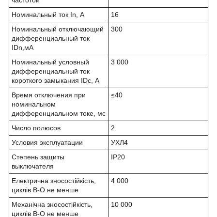
Номинальный ток In, А
16
Номинальный отключающий
300
дифференциальный ток
I
D
n
,мА
Номинальный условный
3 000
дифференциальный ток
короткого замыкания I
D
с
, А
Время отключения при
≤40
номинальном
дифференциальном токе, мс
Число полюсов
2
Условия эксплуатации
УХЛ4
Степень защиты
IP20
выключателя
Електрична зносостійкість,
4 000
циклів В-О не менше
Механічна зносостійкість,
10 000
циклів В-О не менше