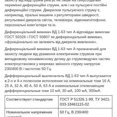
перемінні диференційні струми, але і на пульсуючі постійні
диференційні струми. Джерелом пульсуючого струму є,
наприклад, пральні машини з регуляторами швидкості,
регульовані джерела світла, телевізори, відеомагнітофони,
персональні комп'ютери та ін.
Диференціальний вимикач ВД 1-63 тип А відповідає вимогам
ГОСТ 50326 і ГОСТ 50807 як диференціальний вимикач,
«функціонально не залежить від джерела живлення».
Диференціальний вимикач ВД 1-63 тип А призначений для
захисту людини від ураження електричним струмом при
випадковому ненавмисному дотику до струмоведучих частин
електроустановок у мережах змінного струму напругою
230/400 В і частотою 50 Гц.
Дифференциальный выключатель ВД 1-63 тип А выпускается
в 2-х и 4-х полюсном исполнении на номинальные токи 16 А,
25 А, 32 А, 40 А, 50 А, 63 А и номинальные отключающие
дифференциальные токи 10 мА, 30 мА, 100 мА, 300мА.
Соответствуют стандартам
ГОСТ Р 51326.1-99, ТУ 3421-
033-18461115-02
Номинальное напряжение
50 Гц, В 230/400
частотой