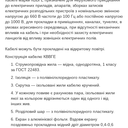
до електричних приладів, апаратів, зборках затисків
електричних розподільних пристроїв з номінальною змінною
напругою до 660 В частоти до 100 Гц або постійною напругою
до 1000 В, для прокладки в приміщеннях, каналах, тунелях, в
умовах агресивного середовища, при відсутності механічних
впливів на кабель і при необхідності захисту електричних
ланцюгів від впливу зовнішніх електричних полів.
Кабелі можуть бути прокладені на відкритому повітрі.
Конструкція кабелю КВВГЕ
Струмопровідна жила — мідна, однодротяна, 1 класу
за ГОСТ 22483.
Ізоляція — з полівінілхлоридного пластикату.
Скрутка — ізольовані жили кабелю кручений.
У кожному повиве є рахункова пара, ізольовані жили
якої за кольором відрізняються один від одного і від
інших жив.
Розділовий шар — з полівінілхлоридного пластикату.
Екран з алюмінієвої фольги. Вздовж екрану
поздовжньо прокладена мідний дріт діаметром 0,4-0,6