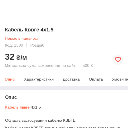
Кабель Кввге 4х1.5
Немає в наявності
Код: 1580
Роздріб
32
₴/м
Мінімальна сума замовлення на сайті — 500 ₴
Опис
Характеристики
Доставка
Оплата
Умови п
Опис
Кабель Кввге
4х1.5
Область застосування кабелю КВВГЕ
Кабелі марки КВВГЕ призначені для нерухомого приєднання