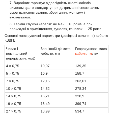
Виробник гарантує відповідність якості кабелів
вимогам цього стандарту при дотриманні споживачем
умов транспортування, зберігання, монтажу і
експлуатації.
Термін служби кабелів: не менш 15 років, а при
прокладці в приміщеннях, тунелях, каналах — 25 років.
Основні конструктивні параметри (довідкові величини) кабелю
КВВГЕ
Число і
Зовнішній діаметр
Розрахункова маса
номінальний
кабелю, мм
кабелю, кг
/ км
переріз жил, мм2
4 × 0,75
10,07
139,35
5 × 0,75
10,9
158,7
7 × 0,75
12,15
203,01
10 × 0,75
14,32
278,34
14 × 0,75
15,21
328,9
19 × 0,75
16,49
399,74
27 × 0,75
18,99
534,7