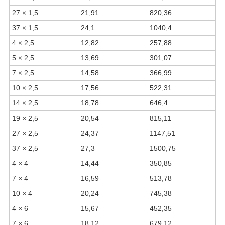
27 × 1,5
21,91
820,36
37 × 1,5
24,1
1040,4
4 × 2,5
12,82
257,88
5 × 2,5
13,69
301,07
7 × 2,5
14,58
366,99
10 × 2,5
17,56
522,31
14 × 2,5
18,78
646,4
19 × 2,5
20,54
815,11
27 × 2,5
24,37
1147,51
37 × 2,5
27,3
1500,75
4 × 4
14,44
350,85
7 × 4
16,59
513,78
10 × 4
20,24
745,38
4 × 6
15,67
452,35
7 × 6
18,12
679,12