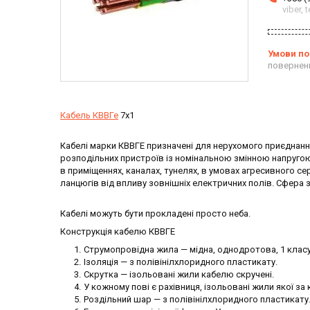
viber,
повернен
Кабель КВВГе
7х1
Кабелі марки КВВГЕ призначені для нерухомого приєднання
розподільних пристроїв із номінальною змінною напругою
в приміщеннях, каналах, тунелях, в умовах агресивного се
ланцюгів від впливу зовнішніх електричних полів. Сфера
Кабелі можуть бути прокладені просто неба.
Конструкція кабелю КВВГЕ
Струмопровідна жила — мідна, однодротова, 1 класу
Ізоляція — з полівінілхлоридного пластикату.
Скрутка — ізольовані жили кабелю скручені.
У кожному пові є рахівниця, ізольовані жили якої за
Роздільний шар — з полівінілхлоридного пластикату