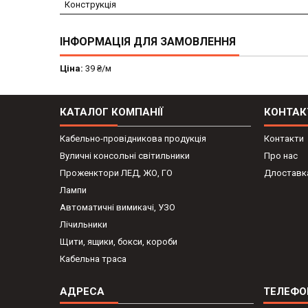
Конструкція
ІНФОРМАЦІЯ ДЛЯ ЗАМОВЛЕННЯ
Ціна:
39 ₴/м
КАТАЛОГ КОМПАНІЇ
КОНТАК
Кабельно-провідникова продукція
Контакти
Вуличні консольні світильники
Про нас
Проженктори ЛЕД, ЖО, ГО
Длоставка
Лампи
Автоматичні вимикачі, УЗО
Лічильники
Щити, ящики, бокси, короби
Кабельна траса