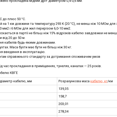
жено прокладена мідний дріт діаметром 0,4-0,6 мм.
C до плюс 50 °C.
й на 1 км довжини та температуру 293 К (20 °C), не менш ніж 10 МОм для
,0 мм2 і 6 МОм для жил перерізом 6,0-10 мм2.
ускається в партії не більш ніж 15% відрізків кабелю завдовжки не менш
 від 20 до 50 м.
ня кабелів будь-якими довжинами.
хтах. Маса бухти має бути не більш ніж 30 кг.
дня введення в експлуатацію.
имогам справжнього стандарту за дотримання споживачем умов
 під час прокладання в приміщеннях, тунелях, каналах — 25 років.
кабелю КВГЕ
 діаметр кабелю, мм
Розрахункова маса
кабелю, кг
/км
139,35
158,7
203,01
278,34