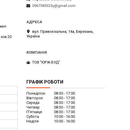
0967385323y@gmail.com
 жил
вул. Привокзальна, 14а, Березань,
Україна
 ніж 20
ТОВ "ЮРЖ-БУД"
ГРАФІК РОБОТИ
Понеділок
08:30
17:00
Вівторок
08:30
17:00
Середа
08:30
17:00
Четвер
08:30
17:00
Пʼятниця
08:30
17:00
Субота
10:00
16:00
Неділя
10:00
16:00