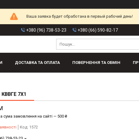
Ваша заявка будет обработана в первый рабочий день!
+380 (96) 738-53-23
+380 (66) 590-82-17
И
ДОСТАВКА ТА ОПЛАТА
ПОВЕРНЕННЯ ТА ОБМІН
ПР
 КВВГЕ 7Х1
м
а сума замовлення на сайті — 500 ₴
аявності
Код:
1572
96) 738-53-23