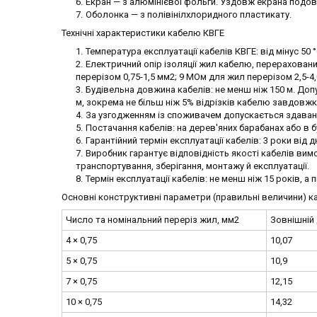
Екран — з алюмінієвої фольги. Уздовж екрана подов
Оболонка — з полівінілхлоридного пластикату.
Технічні характеристики кабелю КВГЕ
Температура експлуатації кабелів КВГЕ: від мінус 50 °
Електричний опір ізоляції жил кабелю, перераховани
перерізом 0,75-1,5 мм2; 9 МОм для жил перерізом 2,5-4
Будівельна довжина кабелів: не менш ніж 150 м. Доп
м, зокрема не більш ніж 5% відрізків кабелю завдовжки
За узгодженням із споживачем допускається здаван
Постачання кабелів: на дерев'яних барабанах або в бу
Гарантійний термін експлуатації кабелів: 3 роки від 
Виробник гарантує відповідність якості кабелів в
транспортування, зберігання, монтажу й експлуатації.
Термін експлуатації кабелів: не менш ніж 15 років, а
Основні конструктивні параметри (правильні величини) 
Число та номінальний переріз жил, мм2
Зовнішній
4 × 0,75
10,07
5 × 0,75
10,9
7 × 0,75
12,15
10 × 0,75
14,32