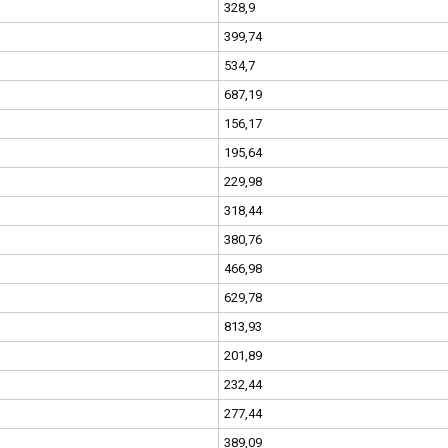
328,9
399,74
534,7
687,19
156,17
195,64
229,98
318,44
380,76
466,98
629,78
813,93
201,89
232,44
277,44
389,09