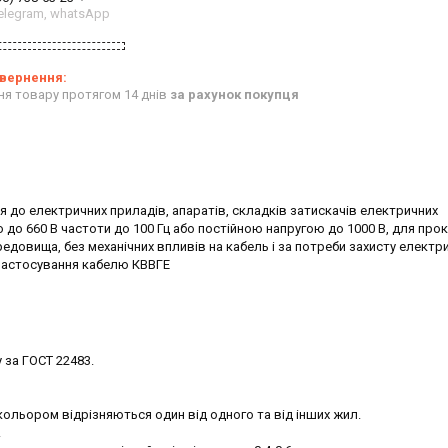
 telegram, whatsApp
ня товару протягом 14 днів
за рахунок покупця
 до електричних приладів, апаратів, складків затискачів електричних
 до 660 В частоти до 100 Гц або постійною напругою до 1000 В, для про
редовища, без механічних впливів на кабель і за потреби захисту електр
 застосування кабелю КВВГЕ
 за ГОСТ 22483.
 кольором відрізняються один від одного та від інших жил.
.