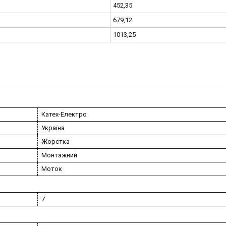
452,35
679,12
1013,25
Катех-Електро
Україна
Жорстка
Монтажний
Моток
7