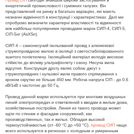
енергетичній промисловості і суміжних галузях. Він
представлений на ринку в багатьох варіаціях, які мають
незначні відмінності в конструкції і характеристиках. Далі ми
спробуємо визначити характерні властивості та відмінності
між найбільш популярними проводами марок СИП-4, СИП-5,
СІП-5нг (AsXSn).
СИП 4 – самонесучий ізольований провід з алюмінієвої
струмопровідною жилою в ізоляції з светостабілізірованного
зшитого поліетилену. Ізоляційний матеріал володіє високою
стійкістю до впливу ультрафіолету і озону. Несуча жила
відсутня. Конструкція дроту являє собою джгут з
струмопровідних і нульової жили правого спрямування з
кроком скрутки не більше 450 мм. Робоча напруга СІП - до 0,6
кВ/1кВ з частотою до 50 Гц.
Провод данной марки используется при монтаже воздушных
линий электропередач и ответвлений к вводам в жилые дома,
хозяйственные постройки. Линия из такого провода может
идти по стенам и фасадам сооружений, как
производственных, так и жилых. Обладая высокой
термоустойчивостью (от -60 °С до +50 °С),
провод СИП
чаще
всего используется в регионах с холодным и умеренным