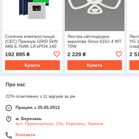
Сонячна електростанція
Люстра світлодіодна
Люст
(СЕС) Преміум GRID 5kW
акрилова Sirius 6162-4 WT
YG 1
АКБ 6.7kWh LiFePO4 140
70W
пла
Ah
192 895
2 228
2 5
₴
₴
Купити
Купити
Про нас
22% позитивних з 11 відгуків за рік
Працює з 25.05.2012
м. Березань
вул. Привокзальна, 14а, Березань, Україна
Контакти