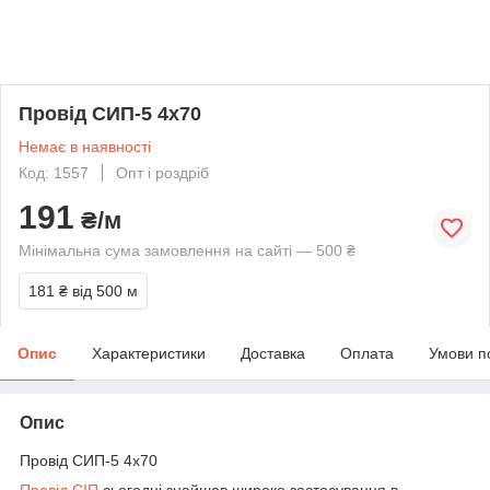
Провід СИП-5 4х70
Немає в наявності
Код: 1557
Опт і роздріб
191
₴/м
Мінімальна сума замовлення на сайті — 500 ₴
181 ₴
від 500 м
Опис
Характеристики
Доставка
Оплата
Умови п
Опис
Провід СИП-5 4х70
Провід СІП
сьогодні знайшов широке застосування в