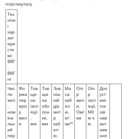
пластикутату.
Тех
нічн
і
хар
акт
ери
сти
ки
ВВГ
,
ВВГ
нг
Чис
Фо
Тов
Тов
Зов
Ма
Опі
Опі
Доп
ло
рма
щи
щи
ніш
са
р
р
уст
жил
пер
на
на
ній
каб
жил
ізол
имі
,
еріз
ізол
обо
діа
ел
и,
яції,
ток
ном
у
яції
лон
мет
ю,
Ом/
М0
ові
іна
жил
,
ки,
р
кг/
км
м·к
нав
льн
и
мм
мм
каб
км**
м
ант
ий
ел
аже
пер
ю,
ння