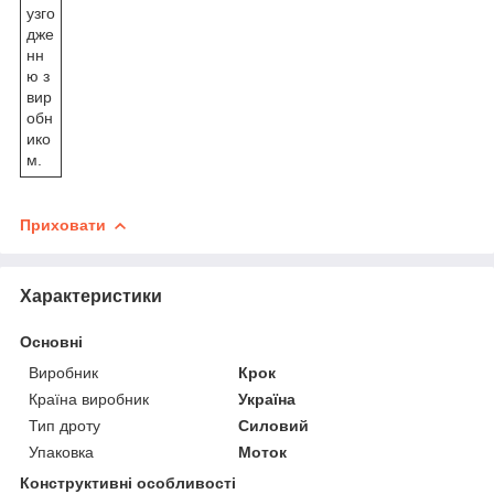
узго
дже
нн
ю з
вир
обн
ико
м.
Приховати
Характеристики
Основні
Виробник
Крок
Країна виробник
Україна
Тип дроту
Силовий
Упаковка
Моток
Конструктивні особливості