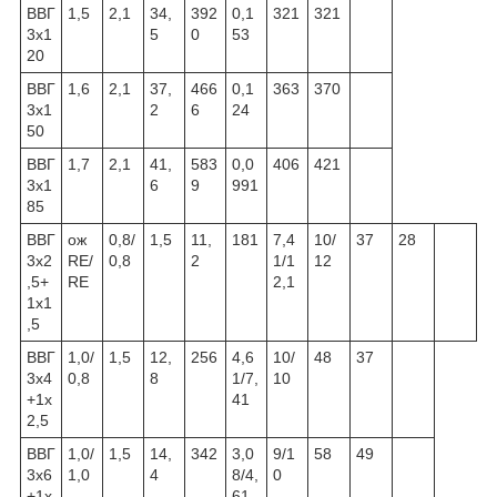
ВВГ
1,5
2,1
34,
392
0,1
321
321
3x1
5
0
53
20
ВВГ
1,6
2,1
37,
466
0,1
363
370
3x1
2
6
24
50
ВВГ
1,7
2,1
41,
583
0,0
406
421
3x1
6
9
991
85
ВВГ
ож
0,8/
1,5
11,
181
7,4
10/
37
28
3x2
RE/
0,8
2
1/1
12
,5+
RE
2,1
1x1
,5
ВВГ
1,0/
1,5
12,
256
4,6
10/
48
37
3x4
0,8
8
1/7,
10
+1x
41
2,5
ВВГ
1,0/
1,5
14,
342
3,0
9/1
58
49
3x6
1,0
4
8/4,
0
+1x
61