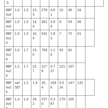
,5
ВВГ
1,0
1,5
13,
278
4,6
10
45
34
4x4
3
1
ВВГ
1,0
1,5
14,
361
3,0
9
54
46
4x6
4
8
ВВГ
1,0
1,5
16,
531
1,8
7
72
61
4x1
4
3
0
ВВГ
1,0
1,7
19,
768
1,1
93
81
4x1
0
5
6
ВВГ
1,2
1,7
22,
117
0,7
121
107
4x2
7
8
27
5
ВВГ
ож*
1,2
1,9
25,
159
0,5
147
131
4x3
SE*
4
6
24
5
ВВГ
1,4
1,9
28,
237
0,3
179
165
4x5
2
0
87