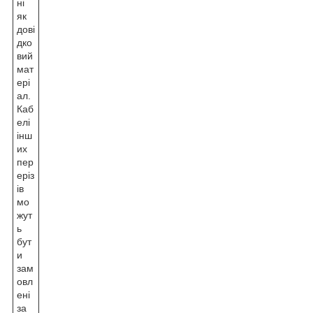
ні
як
дові
дко
вий
мат
ері
ал.
Каб
елі
інш
их
пер
еріз
ів
мо
жут
ь
бут
и
зам
овл
ені
за