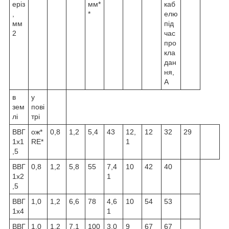
еріз
мм*
каб
,
*
елю
мм
під
2
час
про
кла
дан
ня,
А
в
у
зем
пові
лі
трі
ВВГ
ож*
0,8
1,2
5,4
43
12,
12
32
29
1x1
RE*
1
,5
ВВГ
0,8
1,2
5,8
55
7,4
10
42
40
1x2
1
,5
ВВГ
1,0
1,2
6,6
78
4,6
10
54
53
1x4
1
ВВГ
1,0
1,2
7,1
100
3,0
9
67
67