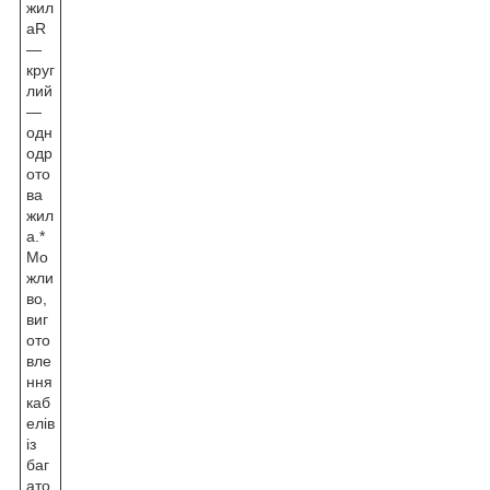
жил
аR
—
круг
лий
—
одн
одр
ото
ва
жил
а.*
Мо
жли
во,
виг
ото
вле
ння
каб
елів
із
баг
ато