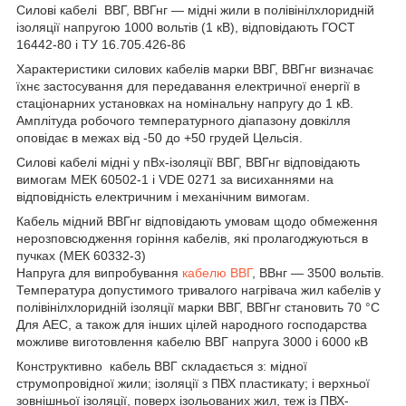
Силові кабелі ВВГ, ВВГнг — мідні жили в полівінілхлоридній
ізоляції напругою 1000 вольтів (1 кВ), відповідають ГОСТ
16442-80 і ТУ 16.705.426-86
Характеристики силових кабелів марки ВВГ, ВВГнг визначає
їхнє застосування для передавання електричної енергії в
стаціонарних установках на номінальну напругу до 1 кВ.
Амплітуда робочого температурного діапазону довкілля
оповідає в межах від -50 до +50 грудей Цельсія.
Силові кабелі мідні у пВх-ізоляції ВВГ, ВВГнг відповідають
вимогам МЕК 60502-1 і VDE 0271 за висиханнями на
відповідність електричним і механічним вимогам.
Кабель мідний ВВГнг відповідають умовам щодо обмеження
нерозповсюдження горіння кабелів, які пролагоджуються в
пучках (МЕК 60332-3)
Напруга для випробування
кабелю ВВГ
, ВВнг — 3500 вольтів.
Температура допустимого тривалого нагрівача жил кабелів у
полівінілхлоридній ізоляції марки ВВГ, ВВГнг становить 70 °C
Для АЕС, а також для інших цілей народного господарства
можливе виготовлення кабелю ВВГ напруга 3000 і 6000 кВ
Конструктивно кабель ВВГ складається з: мідної
струмопровідної жили; ізоляції з ПВХ пластикату; і верхньої
зовнішньої ізоляції, поверх ізольованих жил, теж із ПВХ-