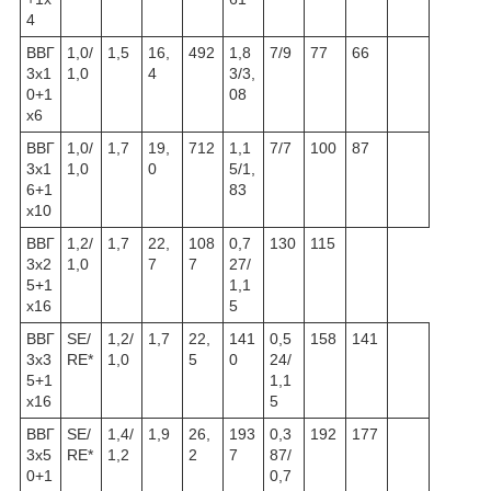
4
ВВГ
1,0/
1,5
16,
492
1,8
7/9
77
66
3х1
1,0
4
3/3,
0+1
08
х6
ВВГ
1,0/
1,7
19,
712
1,1
7/7
100
87
3x1
1,0
0
5/1,
6+1
83
x10
ВВГ
1,2/
1,7
22,
108
0,7
130
115
3x2
1,0
7
7
27/
5+1
1,1
x16
5
ВВГ
SE/
1,2/
1,7
22,
141
0,5
158
141
3x3
RE*
1,0
5
0
24/
5+1
1,1
x16
5
ВВГ
SE/
1,4/
1,9
26,
193
0,3
192
177
3x5
RE*
1,2
2
7
87/
0+1
0,7