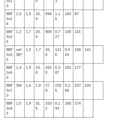
3x1
0
3
0
ВВГ
1,0
1,5
16,
594
1,1
100
87
3x1
9
5
6
ВВГ
1,2
1,7
20,
909
0,7
130
115
3x2
6
27
5
ВВГ
ож*
1,2
1,7
20,
121
0,5
158
141
3x3
SE*
6
6
24
5
ВВГ
1,4
1,9
23,
164
0,3
192
177
3x5
8
0
87
0
ВВГ
SM
1,4
1,9
27,
232
0,2
237
226
3x7
8
5
68
0
ВВГ
1,5
1,9
31,
310
0,1
280
274
3x9
5
2
93
5