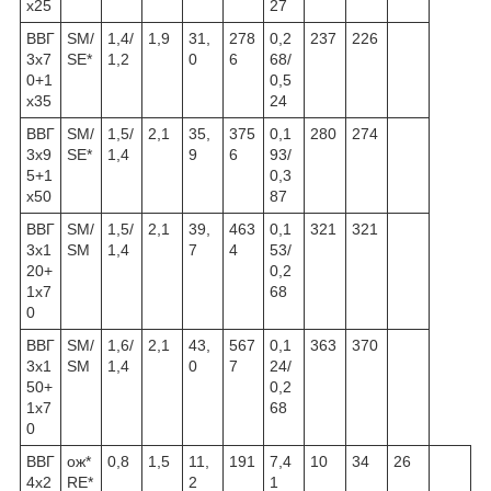
x25
27
ВВГ
SM/
1,4/
1,9
31,
278
0,2
237
226
3x7
SE*
1,2
0
6
68/
0+1
0,5
x35
24
ВВГ
SM/
1,5/
2,1
35,
375
0,1
280
274
3x9
SE*
1,4
9
6
93/
5+1
0,3
x50
87
ВВГ
SM/
1,5/
2,1
39,
463
0,1
321
321
3x1
SM
1,4
7
4
53/
20+
0,2
1x7
68
0
ВВГ
SM/
1,6/
2,1
43,
567
0,1
363
370
3x1
SM
1,4
0
7
24/
50+
0,2
1x7
68
0
ВВГ
ож*
0,8
1,5
11,
191
7,4
10
34
26
4x2
RE*
2
1