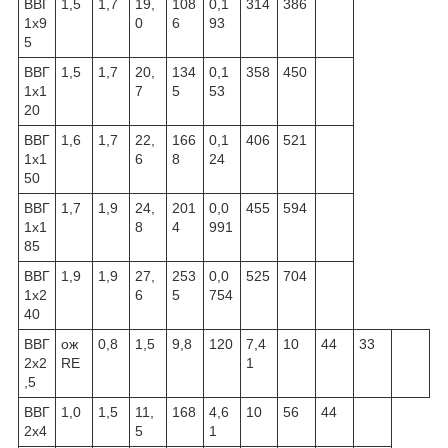
ВВГ
1,5
1,7
19,
108
0,1
314
386
1x9
0
6
93
5
ВВГ
1,5
1,7
20,
134
0,1
358
450
1x1
7
5
53
20
ВВГ
1,6
1,7
22,
166
0,1
406
521
1x1
6
8
24
50
ВВГ
1,7
1,9
24,
201
0,0
455
594
1x1
8
4
991
85
ВВГ
1,9
1,9
27,
253
0,0
525
704
1x2
6
5
754
40
ВВГ
ож
0,8
1,5
9,8
120
7,4
10
44
33
2x2
RE
1
,5
ВВГ
1,0
1,5
11,
168
4,6
10
56
44
2x4
5
1