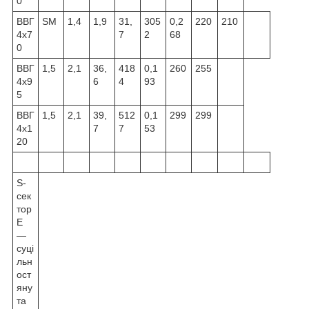
0
ВВГ
SM
1,4
1,9
31,
305
0,2
220
210
4x7
7
2
68
0
ВВГ
1,5
2,1
36,
418
0,1
260
255
4x9
6
4
93
5
ВВГ
1,5
2,1
39,
512
0,1
299
299
4x1
7
7
53
20
S-
сек
тор
Е
—
суці
льн
ост
яну
та