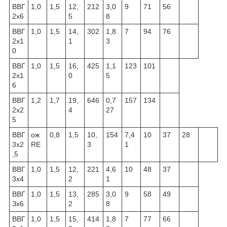
ВВГ
1,0
1,5
12,
212
3,0
9
71
56
2x6
5
8
ВВГ
1,0
1,5
14,
302
1,8
7
94
76
2x1
1
3
0
ВВГ
1,0
1,5
16,
425
1,1
123
101
2x1
0
5
6
ВВГ
1,2
1,7
19,
646
0,7
157
134
2x2
4
27
5
ВВГ
ож
0,8
1,5
10,
154
7,4
10
37
28
3x2
RE
3
1
,5
ВВГ
1,0
1,5
12,
221
4,6
10
48
37
3x4
2
1
ВВГ
1,0
1,5
13,
285
3,0
9
58
49
Зх6
2
8
ВВГ
1,0
1,5
15,
414
1,8
7
77
66