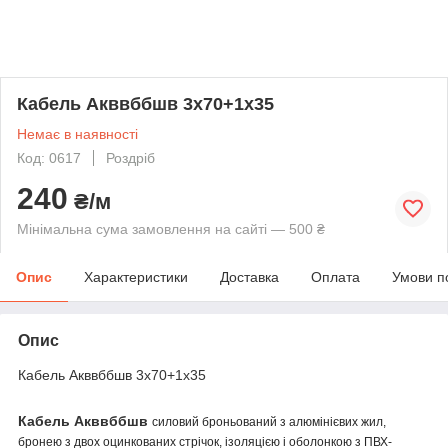
Кабель Акввббшв 3х70+1х35
Немає в наявності
Код: 0617
Роздріб
240
₴/м
Мінімальна сума замовлення на сайті — 500 ₴
Опис
Характеристики
Доставка
Оплата
Умови п
Опис
Кабель Акввббшв 3х70+1х35
Кабель Акввббшв
силовий броньований з алюмінієвих жил,
бронею з двох оцинкованих стрічок, ізоляцією і оболонкою з ПВХ-