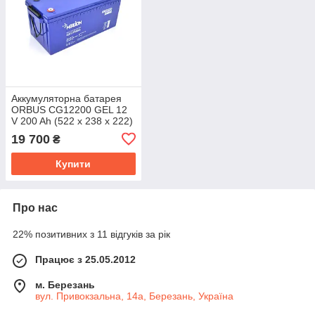
Аккумуляторна батарея
ORBUS CG12200 GEL 12
V 200 Ah (522 х 238 х 222)
Black 62 k для квартир,
19 700
₴
будинків та котлів
Купити
Про нас
22% позитивних з 11 відгуків за рік
Працює з 25.05.2012
м. Березань
вул. Привокзальна, 14а, Березань, Україна