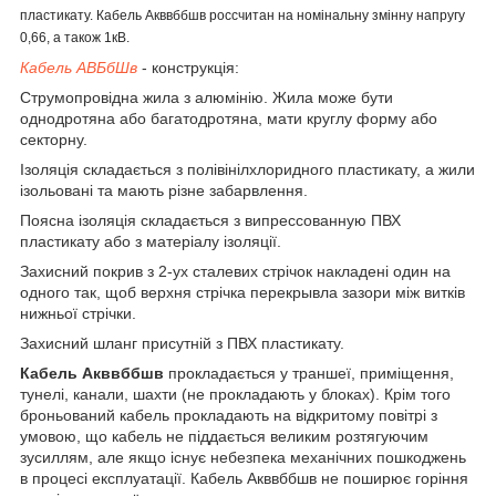
пластикату. Кабель Акввббшв россчитан на номінальну змінну напругу
0,66, а також 1кВ.
Кабель АВБбШв
- конструкція:
Струмопровідна жила з алюмінію. Жила може бути
однодротяна або багатодротяна, мати круглу форму або
секторну.
Ізоляція складається з полівінілхлоридного пластикату, а жили
ізольовані та мають різне забарвлення.
Поясна ізоляція складається з випрессованную ПВХ
пластикату або з матеріалу ізоляції.
Захисний покрив з 2-ух сталевих стрічок накладені один на
одного так, щоб верхня стрічка перекрывла зазори між витків
нижньої стрічки.
Захисний шланг присутній з ПВХ пластикату.
Кабель Акввббшв
прокладається у траншеї, приміщення,
тунелі, канали, шахти (не прокладають у блоках). Крім того
броньований кабель прокладають на відкритому повітрі з
умовою, що кабель не піддається великим розтягуючим
зусиллям, але якщо існує небезпека механічних пошкоджень
в процесі експлуатації. Кабель Акввббшв не поширює горіння