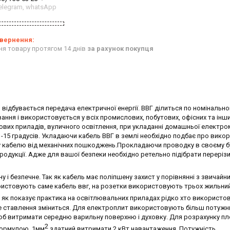
 telegram, whatsApp
ня товару протягом 14 днів
за рахунок покупця
м відбувається передача електричної енергії. ВВГ ділиться по номінальн
ування і використовується у всіх промислових, побутових, офісних та інш
вих приладів, вуличного освітлення, при укладанні домашньої електро
-15 градусів. Укладаючи кабель ВВГ в землі необхідно подбає про вико
сту кабелю від механічних пошкоджень.Прокладаючи проводку в своєму 
родукції. Адже для вашої безпеки необхідно ретельно підібрати перерізи
 і безпечне. Так як кабель має поліпшену захист у порівнянні з звичайн
ристовують саме кабель ввг, на розетки використовують трьох жильни
а, як показує практика на освітлювальних приладах рідко хто використо
е ставлення зміниться. Для електроплит використовують більш потужн
щоб витримати середню варильну поверхню і духовку. Для розрахунку пл
2
формулою, 1мм
здатний витримати 2 кВт навантаження. Потужність