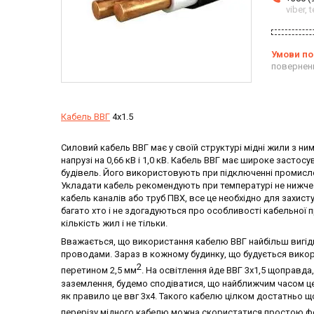
viber,
повернен
Кабель ВВГ
4х1.5
Силовий кабель ВВГ має у своїй структурі мідні жили з ни
напрузі на 0,66 кВ і 1,0 кВ. Кабель ВВГ має широке застос
будівель. Його використовують при підключенні промисло
Укладати кабель рекомендують при температурі не нижче 
кабель каналів або труб ПВХ, все це необхідно для захи
багато хто і не здогадуються про особливості кабельної п
кількість жил і не тільки.
Вважається, що використання кабелю ВВГ найбільш вигідну
проводами. Зараз в кожному будинку, що будується вико
2
перетином 2,5 мм
. На освітлення йде ВВГ 3х1,5 щоправд
заземлення, будемо сподіватися, що найближчим часом ц
як правило це ввг 3х4. Такого кабелю цілком достатньо 
перерізу мідного кабелю можна скористатися простою 