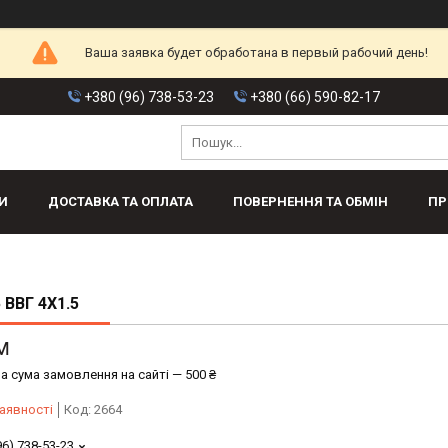
Ваша заявка будет обработана в первый рабочий день!
+380 (96) 738-53-23
+380 (66) 590-82-17
И
ДОСТАВКА ТА ОПЛАТА
ПОВЕРНЕННЯ ТА ОБМІН
ПР
 ВВГ 4Х1.5
м
а сума замовлення на сайті — 500 ₴
аявності
Код:
2664
96) 738-53-23