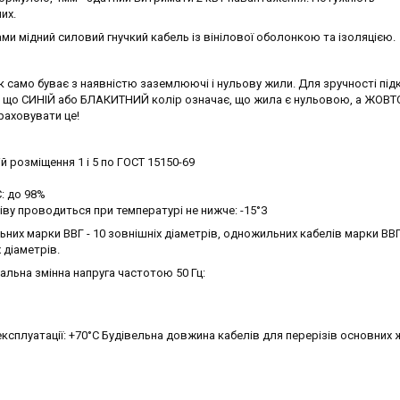
их.
ами мідний силовий гнучкий кабель із вінілової оболонкою та ізоляцією.
к само буває з наявністю заземлюючі і нульову жили. Для зручності пі
ти, що СИНІЙ або БЛАКИТНИЙ колір означає, що жила є нульовою, а ЖОВ
раховувати це!
й розміщення 1 і 5 по ГОСТ 15150-69
: до 98%
іву проводиться при температурі не нижче: -15°З
них марки ВВГ - 10 зовнішніх діаметрів, одножильних кабелів марки ВВГн
 діаметрів.
альна змінна напруга частотою 50 Гц:
ксплуатації: +70°С Будівельна довжина кабелів для перерізів основних 