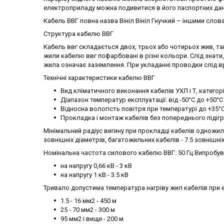
електроприладу можна подивитися в його паспортних дан
Кабель ВВГ повна назва Вініл Вініл Гнучкий – іншими слов
Структура кабелю ВВГ
Кабель ввг складається двох, трьох або чотирьох жив, та
жили кабелю ввг пофарбовані в різні кольори. Слід зна
жила означає заземлення. При укладанні проводки слід в
Технічні характеристики кабелю ВВГ
Вид кліматичного виконання кабелів УХЛ і Т, категорі
Діапазон температур експлуатації: від -50°С до +50°С
Відносна вологість повітря при температурі до +35°С
Прокладка і монтаж кабелів без попереднього підігр
Мінімальний радіус вигину при прокладці кабелів одножиль
зовнішніх діаметрів, багатожильних кабелів - 7.5 зовнішніх
Номінальна частота силового кабелю ВВГ: 50 Гц Випробув
на напругу 0,66 кВ - 3 кВ
на напругу 1 кВ - 3.5 кВ
Тривало допустима температура нагріву жил кабелів при е
1.5 - 16 мм2 - 450 м
25 - 70 мм2 - 300 м
95 мм2 і вище - 200 м