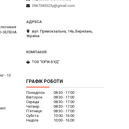
0967385323y@gmail.com
дключення
вул. Привокзальна, 14а, Березань,
ТО-ЗЕЛЕНА
Україна
ТОВ "ЮРЖ-БУД"
г - 15
ГРАФІК РОБОТИ
Понеділок
08:30
17:00
Вівторок
08:30
17:00
Середа
08:30
17:00
Четвер
08:30
17:00
жил:
Пʼятниця
08:30
17:00
Субота
10:00
16:00
Неділя
10:00
16:00