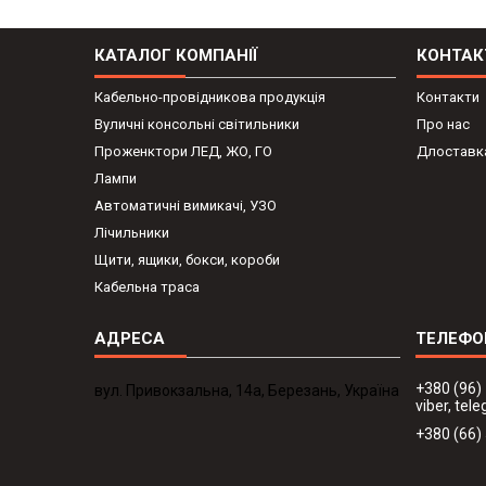
КАТАЛОГ КОМПАНІЇ
КОНТАК
Кабельно-провідникова продукція
Контакти
Вуличні консольні світильники
Про нас
Проженктори ЛЕД, ЖО, ГО
Длоставка
Лампи
Автоматичні вимикачі, УЗО
Лічильники
Щити, ящики, бокси, короби
Кабельна траса
+380 (96)
вул. Привокзальна, 14а, Березань, Україна
viber, te
+380 (66)