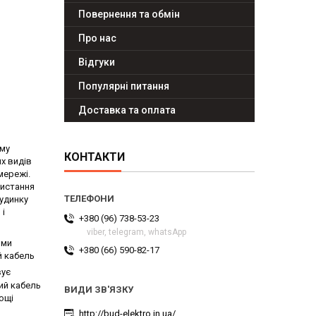
Повернення та обмін
Про нас
Відгуки
Популярні питання
Доставка та оплата
ому
КОНТАКТИ
их видів
мережі.
ристання
будинку
 і
+380 (96) 738-53-23
viber, telegram, whatsApp
ими
+380 (66) 590-82-17
й кабель
вує
ий кабель
ощі
http://bud-elektro.in.ua/