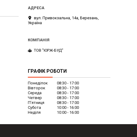
вул. Привокзальна, 14а, Березань,
Україна
ТОВ "ЮРЖ-БУД"
ГРАФІК РОБОТИ
Понеділок
08:30
17:00
Вівторок
08:30
17:00
Середа
08:30
17:00
Четвер
08:30
17:00
Пʼятниця
08:30
17:00
Субота
10:00
16:00
Неділя
10:00
16:00