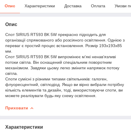
Опис
Характеристики
Доставка
Оплата
Умови п
Опис
Спот SIRIUS RT593 BK 5W прекрасно підходить для
організації спрямованого або розсіяного освітлення. Однією з
переваг є простий процес встановлення. Розмір 193х193х85
мм.
Спот SIRIUS RT593 BK 5W випромінює м'які ненав’язливі
потоки світла. Він оснащений спеціальним поворотним
механізмом. Завдяки цьому легко змінити напрямок потоку
світла.
Споти сумісні з різними типами світильників: галоген,
флуоресцентний, світлодіод. Якщо ви вірно вибрали потрібну
кількість елементів та дизайн, тоді, використовуючи споти, ви
можете реалізувати будь-яку схему освітлення.
Приховати
Характеристики