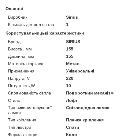
Основні
Виробник
Sirius
Кількість джерел світла
1
Користувальницькі характеристики
Бренд
SIRIUS
Висота , мм
155
Довжина, мм
155
Матеріал каркаса
Метал
Призначення
Універсальні
Напруга, V
220
Потужність,W
10
Спрямованість світла
Поворотний механізм
Стиль
Лофт
Тип використовуваної
Світлодіодна лампа
лампи
Тип кріплення
Планка кріплення
Тип люстри
Споти
Форма люстри
Коло