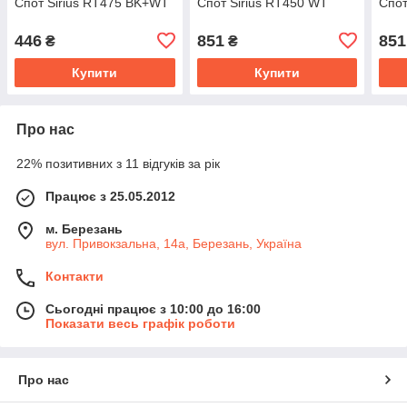
Спот Sirius RT475 BK+WT
Спот Sirius RT450 WT
Спот
446
851
851
₴
₴
Купити
Купити
Про нас
22% позитивних з 11 відгуків за рік
Працює з 25.05.2012
м. Березань
вул. Привокзальна, 14а, Березань, Україна
Контакти
Сьогодні працює з 10:00 до 16:00
Показати весь графік роботи
Про нас