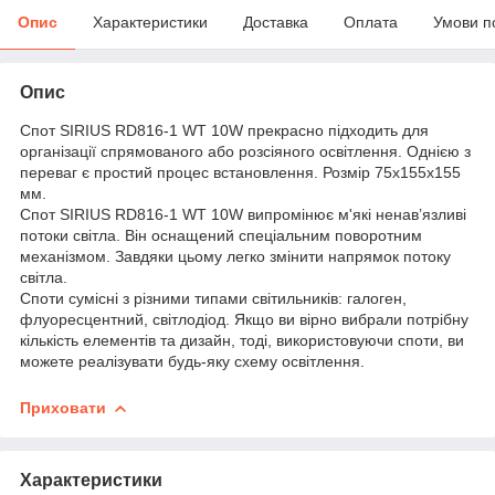
Опис
Характеристики
Доставка
Оплата
Умови п
Опис
Спот SIRIUS RD816-1 WT 10W прекрасно підходить для
організації спрямованого або розсіяного освітлення. Однією з
переваг є простий процес встановлення. Розмір 75х155х155
мм.
Спот SIRIUS RD816-1 WT 10W випромінює м'які ненав’язливі
потоки світла. Він оснащений спеціальним поворотним
механізмом. Завдяки цьому легко змінити напрямок потоку
світла.
Споти сумісні з різними типами світильників: галоген,
флуоресцентний, світлодіод. Якщо ви вірно вибрали потрібну
кількість елементів та дизайн, тоді, використовуючи споти, ви
можете реалізувати будь-яку схему освітлення.
Приховати
Характеристики