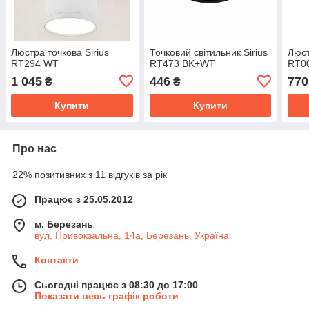
Люстра точкова Sirius
Точковий світильник Sirius
Люст
RT294 WT
RT473 BK+WT
RT0
1 045
446
770
₴
₴
Купити
Купити
Про нас
22% позитивних з 11 відгуків за рік
Працює з 25.05.2012
м. Березань
вул. Привокзальна, 14а, Березань, Україна
Контакти
Сьогодні працює з 08:30 до 17:00
Показати весь графік роботи