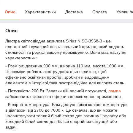
Опис
Характеристики
Доставка
Оплата
Умови п
Опис
Люстра світлодіодна акрилова Sirius N SC-3968-3 - це
елегантний і сучасний освітлювальний прилад, який додасть
стильності та розкіші вашому приміщенню. Вона має наступні
характеристики:
- Розміри: довжина 900 мм, ширина 110 мм, висота 1000 мм.
Ці розміри роблять люстру достатньо великою, щоб
ефективно освітлити простір і зробити її видовищним
елементом в інтер'єрі,така люстра підійде для високих стель.
- Потужність: 200 Вт. Завдяки цій великій потужності,
лампа
забезпечить яскраве та ефективне освітлення приміщення.
- Колірна температура: Вам доступні різні колірні температури
в діапазоні від 2700 до 7000 к. Це означає, що ви можете
налаштовувати теплий білий світло для затишку і релаксу або
холодний білий світло для більш енергійних ситуацій або
задач.