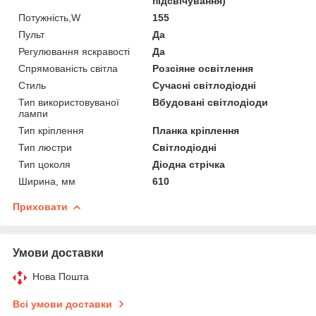
підсвічування)
Потужність,W
155
Пульт
Да
Регулювання яскравості
Да
Спрямованість світла
Розсіяне освітлення
Стиль
Сучасні світлодіодні
Тип використовуваної
Вбудовані світлодіоди
лампи
Тип кріплення
Планка кріплення
Тип люстри
Світлодіодні
Тип цоколя
Діодна стрічка
Ширина, мм
610
Приховати
Умови доставки
Нова Пошта
Всі умови доставки