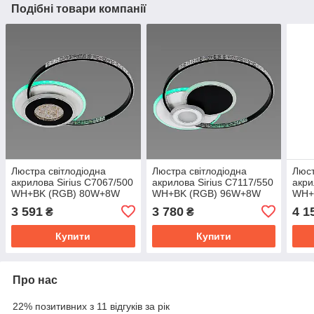
Подібні товари компанії
Люстра світлодіодна
Люстра світлодіодна
Люст
акрилова Sirius C7067/500
акрилова Sirius C7117/550
акри
WH+BK (RGB) 80W+8W
WH+BK (RGB) 96W+8W
WH+
3 591
3 780
4 1
₴
₴
Купити
Купити
Про нас
22% позитивних з 11 відгуків за рік