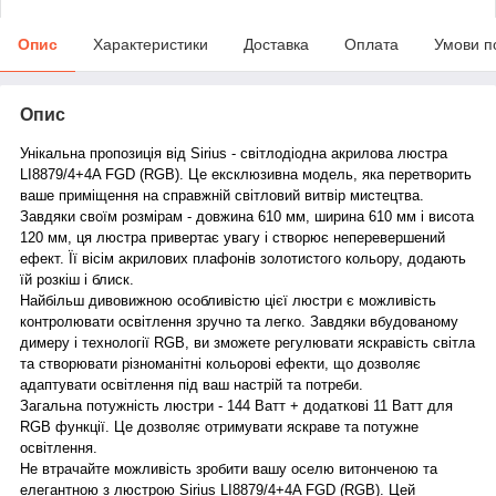
Опис
Характеристики
Доставка
Оплата
Умови п
Опис
Унікальна пропозиція від Sirius - світлодіодна акрилова люстра
LI8879/4+4A FGD (RGB). Це ексклюзивна модель, яка перетворить
ваше приміщення на справжній світловий витвір мистецтва.
Завдяки своїм розмірам - довжина 610 мм, ширина 610 мм і висота
120 мм, ця люстра привертає увагу і створює неперевершений
ефект. Її вісім акрилових плафонів золотистого кольору, додають
їй розкіш і блиск.
Найбільш дивовижною особливістю цієї люстри є можливість
контролювати освітлення зручно та легко. Завдяки вбудованому
димеру і технології RGB, ви зможете регулювати яскравість світла
та створювати різноманітні кольорові ефекти, що дозволяє
адаптувати освітлення під ваш настрій та потреби.
Загальна потужність люстри - 144 Ватт + додаткові 11 Ватт для
RGB функції. Це дозволяє отримувати яскраве та потужне
освітлення.
Не втрачайте можливість зробити вашу оселю витонченою та
елегантною з люстрою Sirius LI8879/4+4A FGD (RGB). Цей