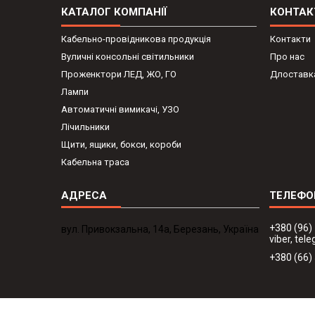
КАТАЛОГ КОМПАНІЇ
КОНТАК
Кабельно-провідникова продукція
Контакти
Вуличні консольні світильники
Про нас
Проженктори ЛЕД, ЖО, ГО
Длоставка
Лампи
Автоматичні вимикачі, УЗО
Лічильники
Щити, ящики, бокси, короби
Кабельна траса
+380 (96)
вул. Привокзальна, 14а, Березань, Україна
viber, te
+380 (66)