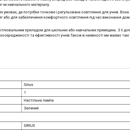
і чи навчального матеріалу.
 умовах, де потрібне точкове і регульоване освітлення для учнів. Вон
ниг або для забезпечення комфортного освітлення під час виконання дом
освітлювальним приладом для шкільних або навчальних приміщень. З її д
зосередженості та ефективності учнів.Також в наявності ми маємо такі 
Sirius
1
Настільна лампа
Зелений
SIRIUS