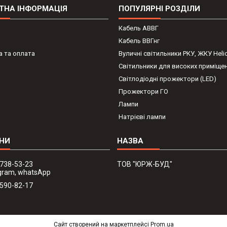
ТНА ІНФОРМАЦІЯ
ПОПУЛЯРНІ РОЗДІЛИ
Кабель АВВГ
Кабель ВВГнг
 та оплата
Вуличні світильники РКУ, ЖКУ Heli
Світильники для високих приміще
Світлодіодні прожектори (LED)
Прожектори ГО
Лампи
Натрієві лампи
 738-53-23
ТОВ "ЮРЖ-БУД"
legram, whatsApp
 590-82-17
Сайт створений на маркетплейсі
Prom.ua