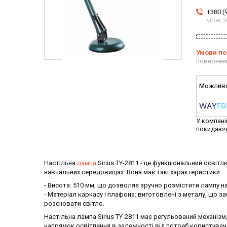
+380 (
viber,
повернен
У компані
покидаюч
Настільна
лампа
Sirius TY-2811 - це функціональний осві
навчальних середовищах. Вона має такі характеристики:
- Висота: 510 мм, що дозволяє зручно розмістити лампу на 
- Матеріал каркасу і плафона: виготовлені з металу, що з
розсіювати світло.
Настільна лампа Sirius TY-2811 має регульований механізм
напрямок освітлення в залежності від потреб користувача