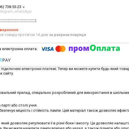
96) 738-53-23
 telegram, whatsApp
ня товару протягом 14 днів
за рахунок покупця
ї підключені електронні платежі. Тепер ви можете купити будь-який това
и сайту.
тлювальний прилад, спеціально розроблений для використання в шкільних
парті або столі учня.
абезпечує міцність і стійкість лампи. Цей матеріал також дозволяє ефек
, який дозволяє регулювати її в різні боки і висоту. Це дозволяє налаш
. Ви можете нахилити лампу вперед або назад, а також підняти або опуст