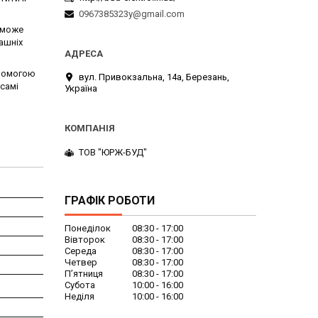
0967385323y@gmail.com
а може
ашніх
опомогою
вул. Привокзальна, 14а, Березань,
самі
Україна
ТОВ "ЮРЖ-БУД"
ГРАФІК РОБОТИ
Понеділок
08:30
17:00
Вівторок
08:30
17:00
Середа
08:30
17:00
Четвер
08:30
17:00
Пʼятниця
08:30
17:00
Субота
10:00
16:00
Неділя
10:00
16:00