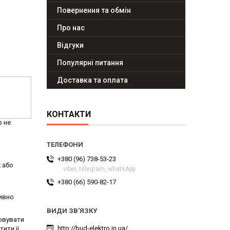
Повернення та обмін
Про нас
Відгуки
Популярні питання
Доставка та оплата
КОНТАКТИ
р не
+380 (96) 738-53-23
 або
viber, telegram, whatsApp
+380 (66) 590-82-17
тивно
товувати
http://bud-elektro.in.ua/
ити її