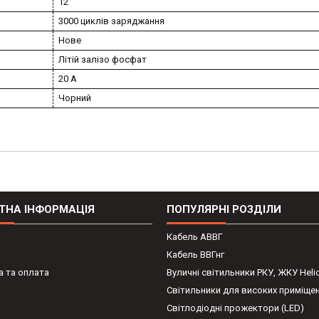
12
3000 циклів заряджання
Нове
Літій залізо фосфат
20 А
Чорний
ТНА ІНФОРМАЦІЯ
ПОПУЛЯРНІ РОЗДІЛИ
Кабель АВВГ
Кабель ВВГнг
 та оплата
Вуличні світильники РКУ, ЖКУ Heli
Світильники для високих приміще
Світлодіодні прожектори (LED)