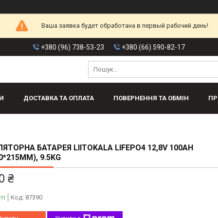
Ваша заявка будет обработана в первый рабочий день!
+380 (96) 738-53-23
+380 (66) 590-82-17
И
ДОСТАВКА ТА ОПЛАТА
ПОВЕРНЕННЯ ТА ОБМІН
ПР
ЯТОРНА БАТАРЕЯ LIITOKALA LIFEPO4 12,8V 100AH
0*215MM), 9.5KG
0 ₴
ті
Код:
87390