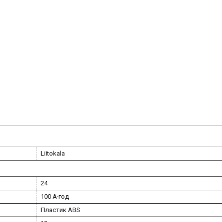
Liitokala
24
100 А·год
Пластик ABS