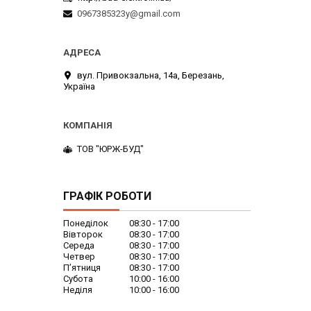
0967385323y@gmail.com
вул. Привокзальна, 14а, Березань,
Україна
ТОВ "ЮРЖ-БУД"
ГРАФІК РОБОТИ
Понеділок
08:30
17:00
Вівторок
08:30
17:00
Середа
08:30
17:00
Четвер
08:30
17:00
Пʼятниця
08:30
17:00
Субота
10:00
16:00
Неділя
10:00
16:00