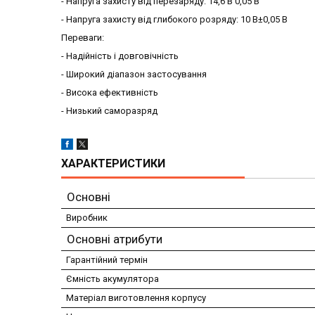
- Напруга захисту від перезаряду: 14,6 В 0,05 В
- Напруга захисту від глибокого розряду: 10 В±0,05 В
Переваги:
- Надійність і довговічність
- Широкий діапазон застосування
- Висока ефективність
- Низький саморазряд
ХАРАКТЕРИСТИКИ
Основні
Виробник
Основні атрибути
Гарантійний термін
Ємність акумулятора
Матеріал виготовлення корпусу