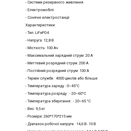
- Системи резервного живлення
- Електромобілі
- Сонячні електростанції
Характеристики:
- Тип: LiFePO4
- Напруга: 12,8 В
- Місткість: 100 Ач
- Максимальний зарядний струм: 20 А
- Миттєвий розрядний струм: 200 А
- Постійний розрядний струм: 100 А
- Термін служби : 4000 циклів або більше
- Температура заряду : 0~45°C
- Температура розряду : - 20~60°C
- Температура зберігання : - 20~65 °C
- Вес: 9,5 кг
- Розміри: 260*170*215 мм
- Діапазон робочої напруги : 14,6 В- 10 В