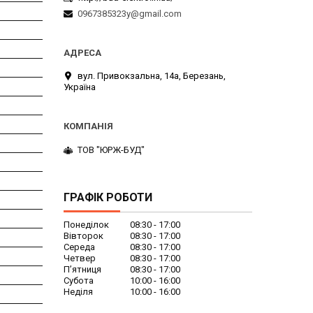
0967385323y@gmail.com
вул. Привокзальна, 14а, Березань,
Україна
ТОВ "ЮРЖ-БУД"
ГРАФІК РОБОТИ
Понеділок
08:30
17:00
Вівторок
08:30
17:00
Середа
08:30
17:00
Четвер
08:30
17:00
Пʼятниця
08:30
17:00
Субота
10:00
16:00
Неділя
10:00
16:00