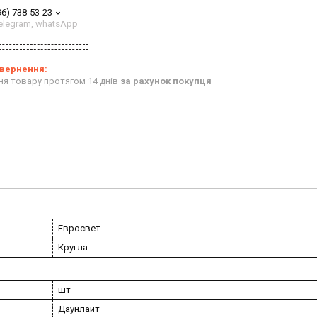
96) 738-53-23
 telegram, whatsApp
ня товару протягом 14 днів
за рахунок покупця
Евросвет
Кругла
шт
Даунлайт