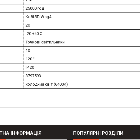
25000 год
Kd8f8TaWsg4
20
-20 +40 C
Точкові світильники
10
120 °
IP 20
3797593
холодний світ (6400K)
ТНА ІНФОРМАЦІЯ
ПОПУЛЯРНІ РОЗДІЛИ