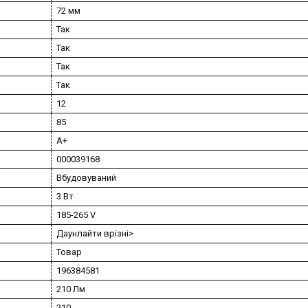
72 мм
Так
Так
Так
Так
12
85
A+
000039168
Вбудовуваний
3 Вт
185-265 V
Даунлайти врізні>
Товар
196384581
210 Лм
210