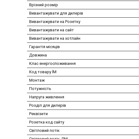
Врізний розмір
Вивантажувати для дилерів
Вивантажувати на Розетку
Вивантажувати на сайт
Вивантажувати на хотлайн
Гарантія місяців
Довжина
Клас енергоспоживання
Код товару ЇМ
Монтаж
Потужність
Напруга живлення
Розділ для дилерів
Реквізити
Розетка код сайту
Світловий потік
Світловий потік, ЛМ