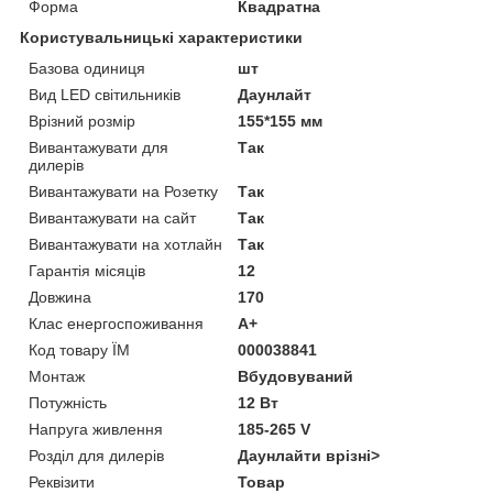
Форма
Квадратна
Користувальницькі характеристики
Базова одиниця
шт
Вид LED світильників
Даунлайт
Врізний розмір
155*155 мм
Вивантажувати для
Так
дилерів
Вивантажувати на Розетку
Так
Вивантажувати на сайт
Так
Вивантажувати на хотлайн
Так
Гарантія місяців
12
Довжина
170
Клас енергоспоживання
A+
Код товару ЇМ
000038841
Монтаж
Вбудовуваний
Потужність
12 Вт
Напруга живлення
185-265 V
Розділ для дилерів
Даунлайти врізні>
Реквізити
Товар