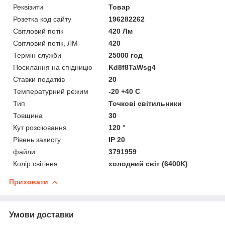
Реквізити
Товар
Розетка код сайту
196282262
Світловий потік
420 Лм
Світловий потік, ЛМ
420
Термін служби
25000 год
Посилання на спідницю
Kd8f8TaWsg4
Ставки податків
20
Температурний режим
-20 +40 C
Тип
Точкові світильники
Товщина
30
Кут розсіювання
120 °
Рівень захисту
IP 20
файли
3791959
Колір світіння
холодний світ (6400K)
Приховати
Умови доставки