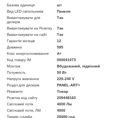
Базова одиниця
шт
Вид LED світильників
Панели
Вивантажувати для
Так
дилерів
Вивантажувати на Розетку
Так
Вивантажувати на сайт
Так
Гарантія місяців
12
Довжина
595
Клас енергоспоживання
A+
Код товару ЇМ
000041073
Монтаж
Вбудований, підвісний
Потужність
50 Вт
Напруга живлення
220-240 V
Розділ для дилерів
PANEL-ART>
Реквізити
Товар
Розетка код сайту
209448163
Світловий потік
4000 Лм
Світловий потік, ЛМ
4000
Термін служби
25000 год