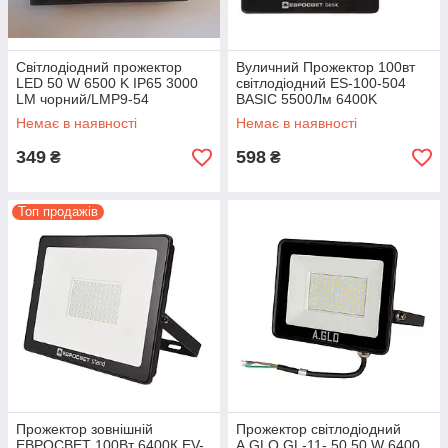
Світлодіодний прожектор
Вуличний Прожектор 100вт
LED 50 W 6500 K IP65 3000
світлодіодний ES-100-504
LM чорний/LMP9-54
BASIC 5500Лм 6400K
Немає в наявності
Немає в наявності
349
598
₴
₴
Топ продажів
Прожектор зовнішній
Прожектор світлодіодний
ЕВРОСВЕТ 100Вт 6400К EV-
A.GLO GL-11- 50 50 W 6400