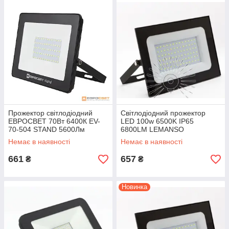
Прожектор світлодіодний
Світлодіодний прожектор
ЕВРОСВЕТ 70Вт 6400К EV-
LED 100w 6500K IP65
70-504 STAND 5600Лм
6800LM LEMANSO
чорний/LMP9-104
Немає в наявності
Немає в наявності
661
657
₴
₴
Новинка