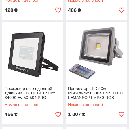
Немає в наявності
Немає в наявності
428
486
₴
₴
Прожектор світлодіодний
Прожектор LED 50w
вуличний ЕВРОСВЕТ 50Вт
RGB+пульт 6500K IP65 1LED
6400К EV-50-504 PRO
LEMANSO / LMP50-RGB
4500Лм
Немає в наявності
Немає в наявності
456
1 007
₴
₴