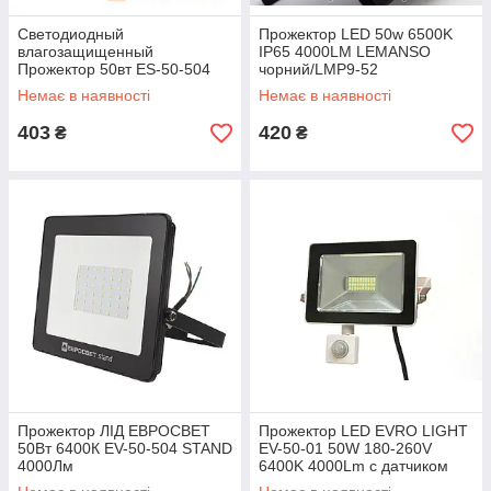
Светодиодный
Прожектор LED 50w 6500K
влагозащищенный
IP65 4000LM LEMANSO
Прожектор 50вт ES-50-504
чорний/LMP9-52
BASIC 2750Лм 6400К
Немає в наявності
Немає в наявності
ЕВРОСВЕТ
403
420
₴
₴
Прожектор ЛІД ЕВРОСВЕТ
Прожектор LED EVRO LIGHT
50Вт 6400К EV-50-504 STAND
EV-50-01 50W 180-260V
4000Лм
6400K 4000Lm c датчиком