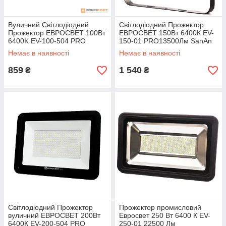
Вуличний Світлодіодний
Світлодіодний Прожектор
Прожектор ЕВРОСВЕТ 100Вт
ЕВРОСВЕТ 150Вт 6400К EV-
6400K EV-100-504 PRO
150-01 PRO13500Лм SanAn
9000Лм
SMD НМ+PULS
Немає в наявності
Немає в наявності
859
1 540
₴
₴
Світлодіодний Прожектор
Прожектор промисловий
вуличний ЕВРОСВЕТ 200Вт
Евросвет 250 Вт 6400 К EV-
6400К EV-200-504 PRO
250-01 22500 Лм